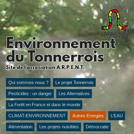
Environnement
du Tonnerrois
Site de l’association A.R.P.E.N.T.
Qui sommes-nous ?
Le projet Tonnerrois
Pesticides : un danger
Les Alternatives
La Forêt en France et dans le monde
CLIMAT-ENVIRONNEMENT
Autres Energies
L’EAU
Alimentation
Les projets nuisibles
Démocratie