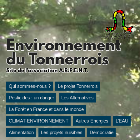
Environnement
du Tonnerrois
Site de l’association A.R.P.E.N.T.
Qui sommes-nous ?
Le projet Tonnerrois
Pesticides : un danger
Les Alternatives
La Forêt en France et dans le monde
CLIMAT-ENVIRONNEMENT
Autres Energies
L’EAU
Alimentation
Les projets nuisibles
Démocratie